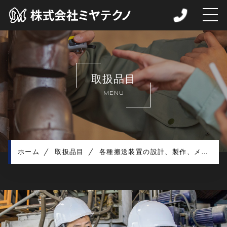
ホーム
当社について
取扱品目
取扱品目
MENU
各種製品例
お知らせ
コンテンツ
プライバシーポリシー
ホーム
取扱品目
各種搬送装置の設計、製作、メンテナンス