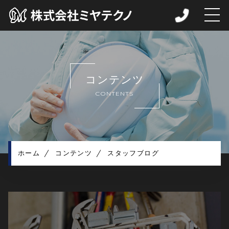
ホーム
当社について
コンテンツ
取扱品目
CONTENTS
各種製品例
お知らせ
コンテンツ
プライバシーポリシー
ホーム
コンテンツ
スタッフブログ