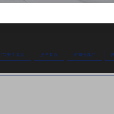
ガス発生装置
洗浄装置
炉関係部品