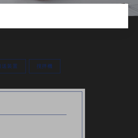
搬送装置
撹拌機